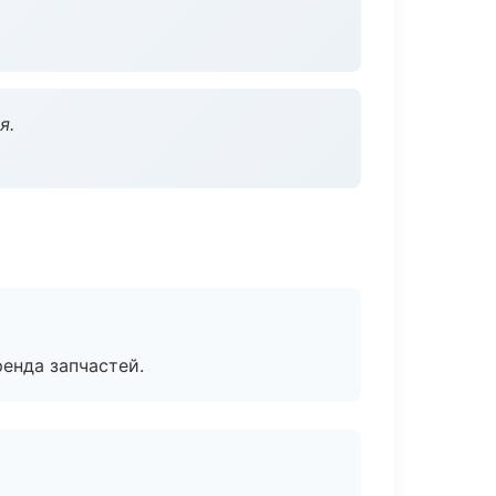
я.
енда запчастей.