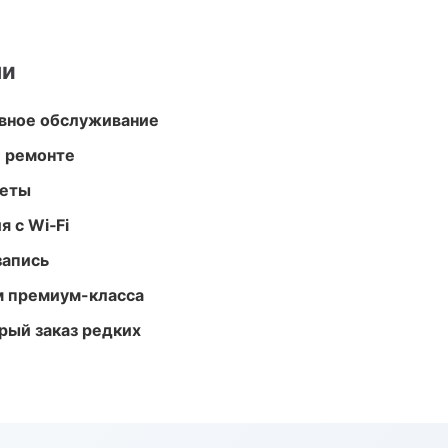
ми
вное обслуживание
и ремонте
меты
 с Wi‑Fi
запись
м премиум-класса
рый заказ редких