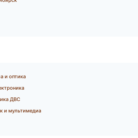
сибирск
а и оптика
лектроника
тика ДВС
ук и мультимедиа
и