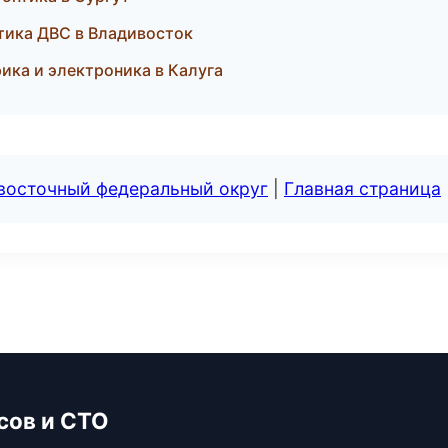
стика ДВС в Владивосток
ика и электроника в Калуга
евосточный федеральный округ
|
Главная страница
сов и СТО