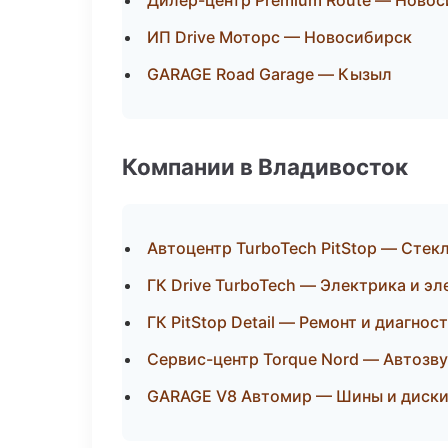
Дилер-центр Premium Route — Ново
ИП Drive Моторс — Новосибирск
GARAGE Road Garage — Кызыл
Компании в Владивосток
Автоцентр TurboTech PitStop — Стекл
ГК Drive TurboTech — Электрика и э
ГК PitStop Detail — Ремонт и диагнос
Сервис-центр Torque Nord — Автозв
GARAGE V8 Автомир — Шины и диск