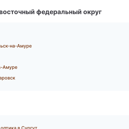
евосточный федеральный округ
льск-на-Амуре
а-Амуре
аровск
 оптика в Сургут