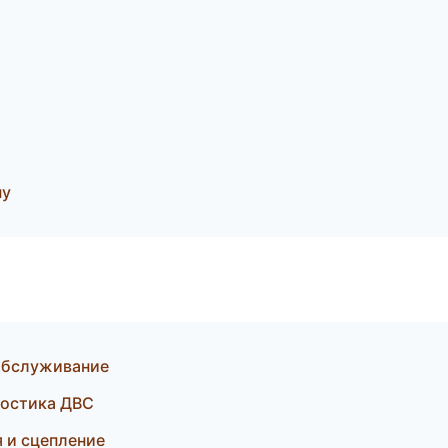
ну
 обслуживание
ностика ДВС
я и сцепление