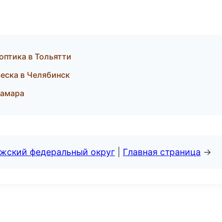
оптика в Тольятти
веска в Челябинск
Самара
лжский федеральный округ
|
Главная страница
→