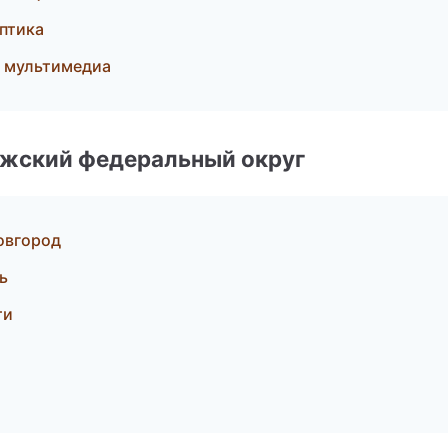
оптика
и мультимедиа
лжский федеральный округ
овгород
ь
ти