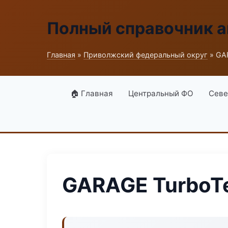
Полный справочник а
Главная
»
Приволжский федеральный округ
» GAR
🏠 Главная
Центральный ФО
Севе
GARAGE TurboTe