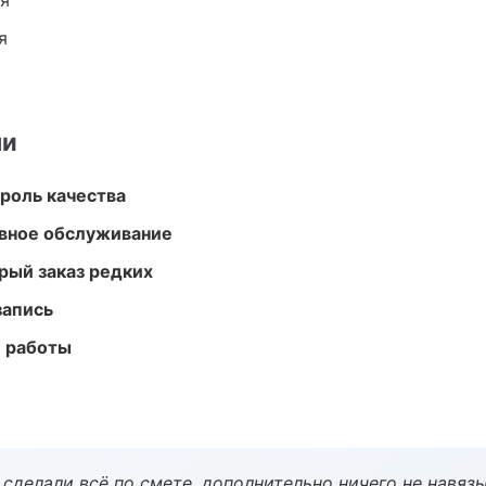
ия
я
ми
роль качества
вное обслуживание
рый заказ редких
запись
е работы
сделали всё по смете, дополнительно ничего не навязы