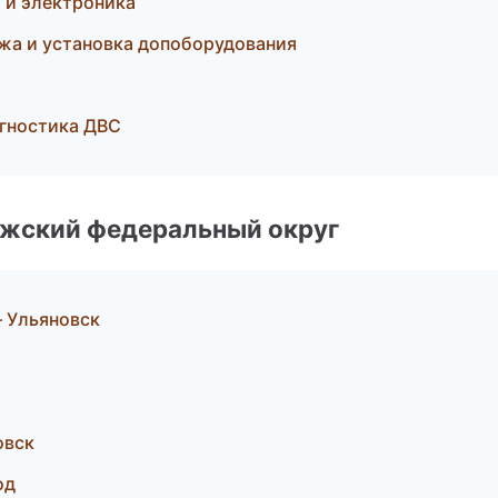
а и электроника
жа и установка допоборудования
агностика ДВС
лжский федеральный округ
— Ульяновск
овск
од