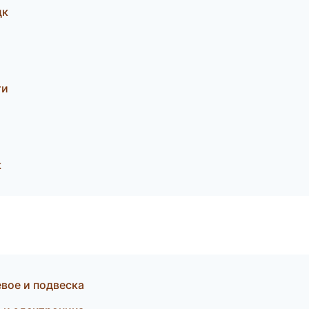
цк
ти
к
евое и подвеска