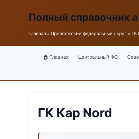
Полный справочник а
Главная
»
Приволжский федеральный округ
» ГК 
🏠 Главная
Центральный ФО
Севе
ГК Кар Nord