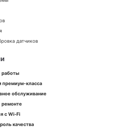
темы
ов
я
ибровка датчиков
ми
е работы
м премиум-класса
вное обслуживание
и ремонте
 с Wi‑Fi
роль качества