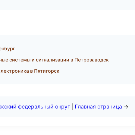
енбург
нные системы и сигнализации в Петрозаводск
электроника в Пятигорск
лжский федеральный округ
|
Главная страница
→