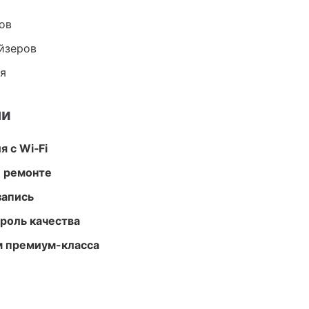
ов
йзеров
ия
ми
 с Wi‑Fi
и ремонте
запись
роль качества
м премиум-класса