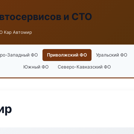
втосервисов и СТО
О Кар Автомир
ро-Западный ФО
Приволжский ФО
Уральский ФО
Южный ФО
Северо-Кавказский ФО
ир