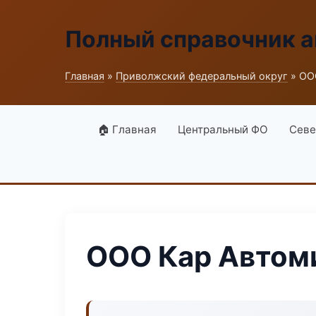
Полный справочник а
Главная
»
Приволжский федеральный округ
» ОО
🏠 Главная
Центральный ФО
Севе
ООО Кар Автом