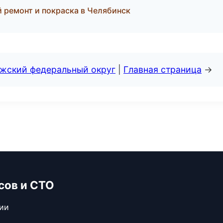
й ремонт и покраска в Челябинск
лжский федеральный округ
|
Главная страница
→
сов и СТО
сии