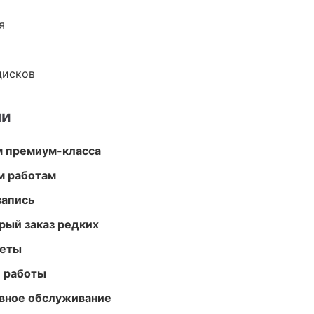
я
дисков
ми
м премиум-класса
м работам
запись
рый заказ редких
меты
е работы
вное обслуживание