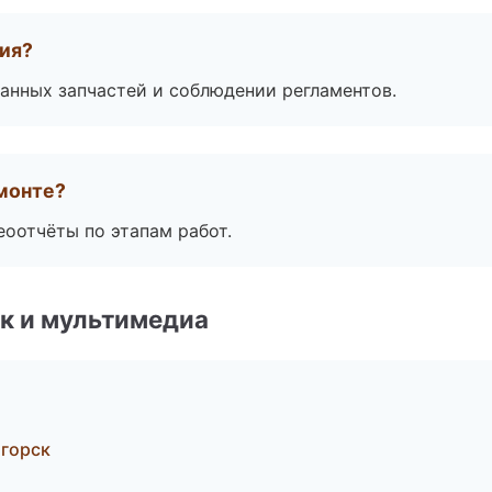
тия?
анных запчастей и соблюдении регламентов.
монте?
еоотчёты по этапам работ.
к и мультимедиа
игорск