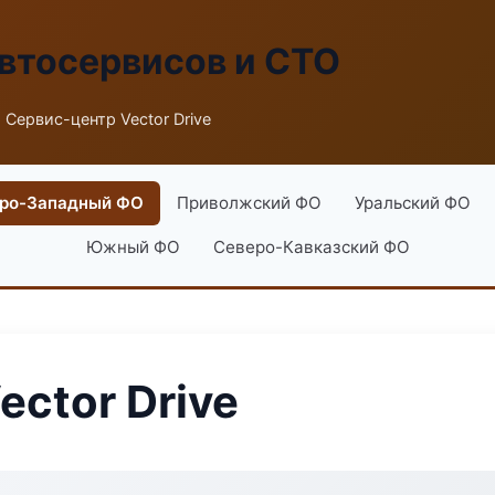
втосервисов и СТО
 Сервис-центр Vector Drive
ро-Западный ФО
Приволжский ФО
Уральский ФО
Южный ФО
Северо-Кавказский ФО
ctor Drive