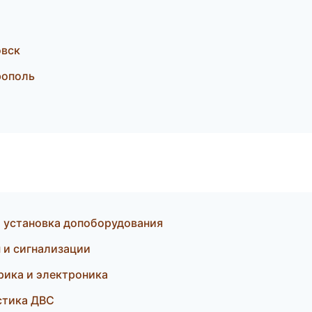
овск
рополь
и установка допоборудования
 и сигнализации
рика и электроника
стика ДВС