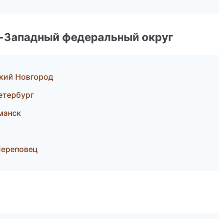
о-Западный федеральный округ
икий Новгород
етербург
рманск
Череповец