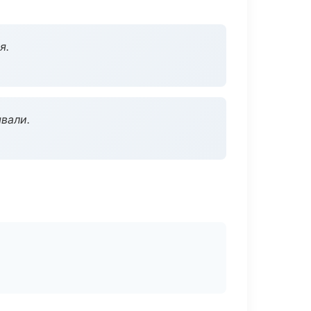
я.
вали.