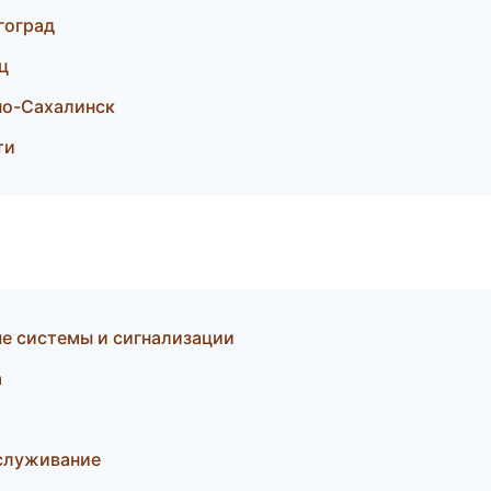
гоград
ц
но-Сахалинск
ти
ые системы и сигнализации
а
обслуживание