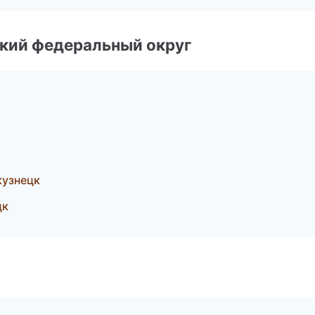
ский федеральный округ
кузнецк
цк