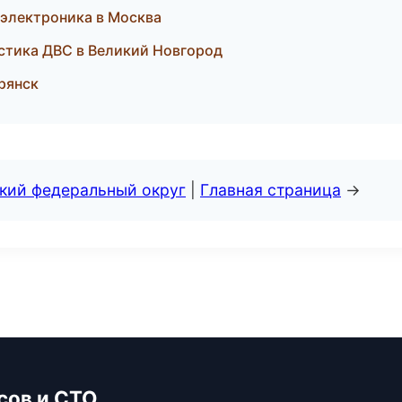
 электроника в Москва
остика ДВС в Великий Новгород
рянск
ский федеральный округ
|
Главная страница
→
сов и СТО