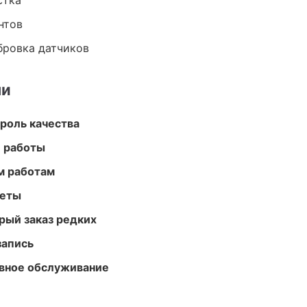
стка
нтов
ибровка датчиков
ми
роль качества
е работы
м работам
меты
рый заказ редких
запись
вное обслуживание