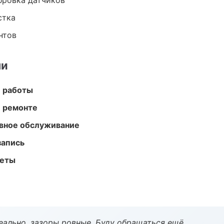
ибровка датчиков
стка
нтов
ми
е работы
и ремонте
вное обслуживание
запись
меты
еально, зазоры ровные. Буду обращаться ещё.