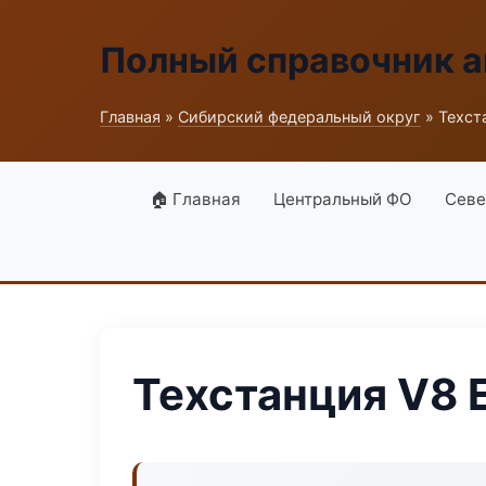
Полный справочник а
Главная
»
Сибирский федеральный округ
» Техст
🏠 Главная
Центральный ФО
Севе
Техстанция V8 