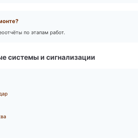
монте?
еоотчёты по этапам работ.
е системы и сигнализации
одар
ква