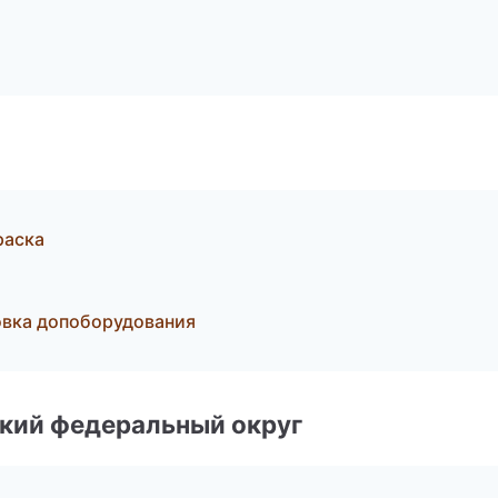
раска
овка допоборудования
ский федеральный округ