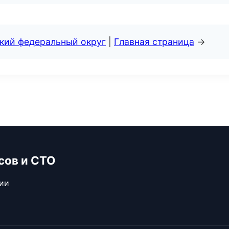
ский федеральный округ
|
Главная страница
→
сов и СТО
сии