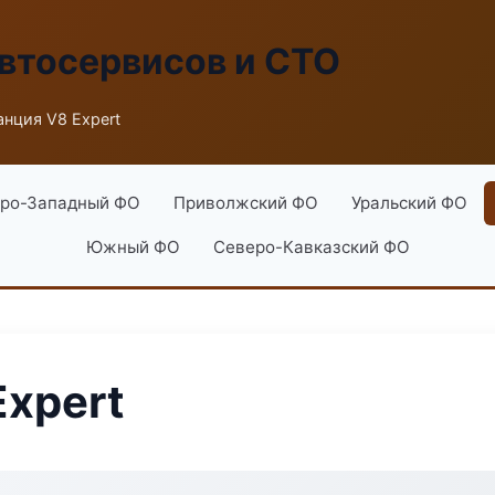
втосервисов и СТО
анция V8 Expert
ро-Западный ФО
Приволжский ФО
Уральский ФО
Южный ФО
Северо-Кавказский ФО
Expert